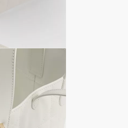
Doublure en cuir de vea
porter main, épaule ou cro
Fermeture double à lacet
Lock
Charms D.I.O.R. en méta
Poche plaquée pour carte
Anses en cuir
Bandoulière amovible en
Sac de protection inclus
Fabriqué en Italie