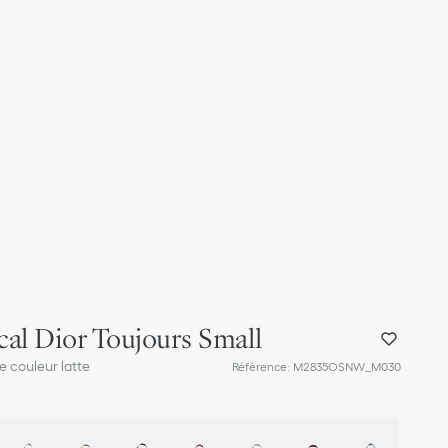
cal Dior Toujours Small
 couleur latte
Référence
:
M2835OSNW_M030