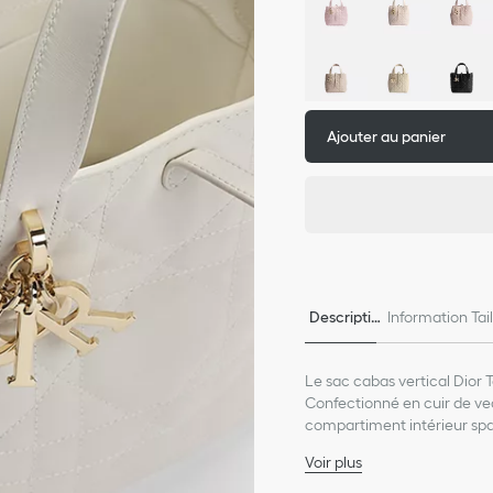
Ajouter au panier
Descriptio
Information Tai
n
e
Le sac cabas vertical Dior 
Confectionné en cuir de ve
compartiment intérieur spac
fermeture à lacet en cuir p
Voir plus
CD Lock se twistant au niv
Matière principale en cu
du sac. Les anses en cuir s