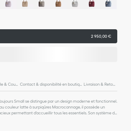
2 950,00 €
lle & Coup
Contact & disponibilité en boutiqu
Livraison & Retour
e
s
Toujours Small se distingue par un design moderne et fonctionnel.
au couleur latte à surpiqûres Macrocannage, il possède un
ieux permettant d'accueillir tous les essentiels. Son système de
ermet de sécuriser vos effets personnels, tandis que le fermoir
eau du D permet d'accommoder les côtés pour jouer avec l'allure
ir de veau
ont complétées d'une bandoulière amovible en cuir offrant un