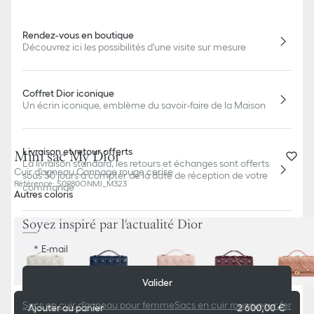
Rendez-vous en boutique
Découvrez ici les possibilités d'une visite sur mesure
Coffret Dior iconique
Un écrin iconique, emblème du savoir-faire de la Maison
Livraison et retour offerts
Mini sac My Dior
La livraison standard, les retours et échanges sont offerts
Cuir d'agneau Cannage rouge cerise
sous 30 jours à compter de la date de réception de votre
Référence
:
S0980ONMJ_M323
commande
Autres coloris
Soyez inspiré par l'actualité Dior
E-mail
Valider
Sacs en cuir d'agneau pour femme
Sacs en cuir rouge pour femme
Ajouter au panier
2 600,00 €