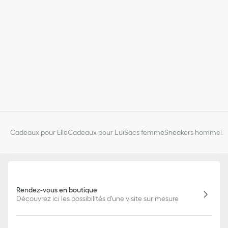
Cadeaux pour Elle
Cadeaux pour Lui
Sacs femme
Sneakers homme
Bi
Rendez-vous en boutique
Découvrez ici les possibilités d'une visite sur mesure