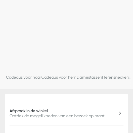
Cadeaus voor haar
Cadeaus voor hem
Damestassen
Herensneakers
D
Afspraak in de winkel
Ontdek de mogelijkheden van een bezoek op maat