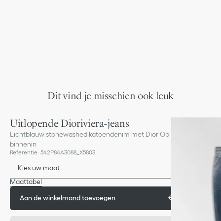
Dit vind je misschien ook leuk
Uitlopende Dioriviera-jeans
Lichtblauw stonewashed katoendenim met Dior Oblique-motief
binnenin
Referentie
:
542P84A3088_X5803
Kies uw maat
Maattabel
Aan de winkelmand toevoegen
€ 1 900,00