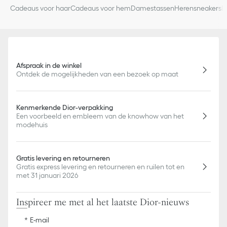
Cadeaus voor haar
Cadeaus voor hem
Damestassen
Herensneakers
D
Afspraak in de winkel
Ontdek de mogelijkheden van een bezoek op maat
Kenmerkende Dior-verpakking
Een voorbeeld en embleem van de knowhow van het
modehuis
Gratis levering en retourneren
Gratis express levering en retourneren en ruilen tot en
met 31 januari 2026
Inspireer me met al het laatste Dior-nieuws
E-mail