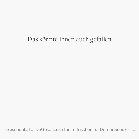
Das könnte Ihnen auch gefallen
Geschenke für sie
Geschenke für ihn
Taschen für Damen
Sneaker für 