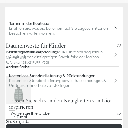
Termin in der Boutique
Erfahren Sie, was Sie bei einem auf Sie zugeschnittenen
Besuch erwarten können.
Daunenweste für Kinder
Dior Signature Verpackung
Wasserabweisender Dior Oblique Funktionsjacquard in
Ausdruck des einzigartigen Savoir-faire der Maison
Marineblau
Referenz
:
1SBM21PUFF_Y568
Andere Farbe
Kostenlose Standardlieferung & Rücksendungen
Kostenlose Standardlieferung sowie Rücksendungen &
Umtausch innerhalb von 30 Tagen
Lassen Sie sich von den Neuigkeiten von Dior
inspirieren
Wählen Sie Ihre Größe
E-mail
Größenguide