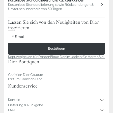
Kostenlose Standardlieferung & Rücksendungen
Kostenlose Standardlieferung sowie Rücksendungen &
Umtausch innerhalb von 30 Tagen
Lassen Sie sich von den Neuigkeiten von Dior
inspirieren
E-mail
Bestätigen
Kapuzenjacken für Damen
Blaue Denim-Jacken für Herren
Blaue Cl
Dior Boutiquen
Christian Dior Couture
Parfum Christian Dior
Kundenservice​
Kontakt
Lieferung & Rückgabe
FAQ