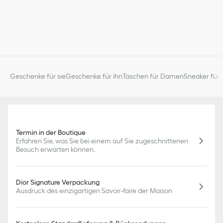
Geschenke für sie
Geschenke für ihn
Taschen für Damen
Sneaker für 
Termin in der Boutique
Erfahren Sie, was Sie bei einem auf Sie zugeschnittenen
Besuch erwarten können.
Dior Signature Verpackung
Ausdruck des einzigartigen Savoir-faire der Maison