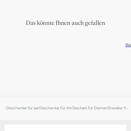
Das könnte Ihnen auch gefallen
Di
Geschenke für sie
Geschenke für ihn
Taschen für Damen
Sneaker für 