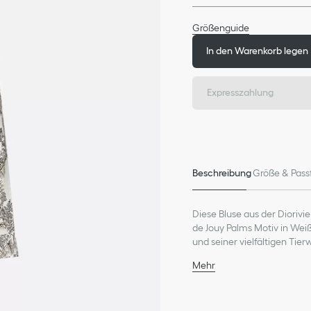
Größenguide
In den Warenkorb legen
Expresszahlung
Beschreibung
Größe & Pass
Diese Bluse aus der Diorivi
de Jouy Palms Motiv in Wei
und seiner vielfältigen Tier
Knopfverschluss vorne unte
Mehr
aus Seidentwill. Zusammen 
Klassische Bienensticke
Knöpfe an Kragen und 
Christian Dior Paris Per