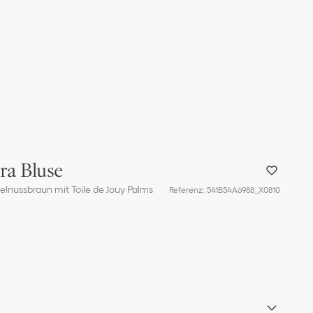
ra Bluse
elnussbraun mit Toile de Jouy Palms
Referenz
:
541B54A6988_X0810