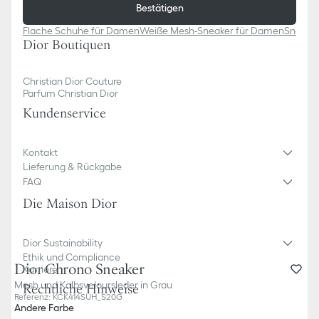
Bestätigen
Flache Schuhe für Damen
Weiße Mesh-Sneaker für Damen
Sneaker
Dior Boutiquen
Christian Dior Couture
Parfum Christian Dior
Kundenservice​
Kontakt
Lieferung & Rückgabe
FAQ
Die Maison Dior
Dior Sustainability
Ethik und Compliance
Dior Chrono Sneaker
Karriere
Mesh und Kalbsveloursleder in Grau
Rechtliche Hinweise
Referenz
:
KCK414SUH_S20G
Andere Farbe