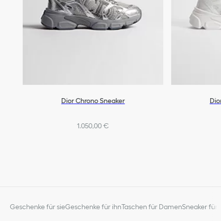
Dior Chrono Sneaker
Dio
1.050,00 €
Geschenke für sie
Geschenke für ihn
Taschen für Damen
Sneaker für 