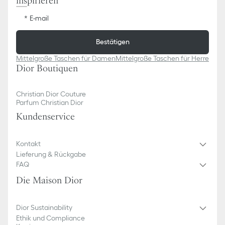
inspirieren
E-mail
Bestätigen
Mittelgroße Taschen für Damen
Mittelgroße Taschen für Herren
Tas
Dior Boutiquen
Christian Dior Couture
Parfum Christian Dior
Kundenservice​
Kontakt
Lieferung & Rückgabe
FAQ
Die Maison Dior
Dior Sustainability
Ethik und Compliance