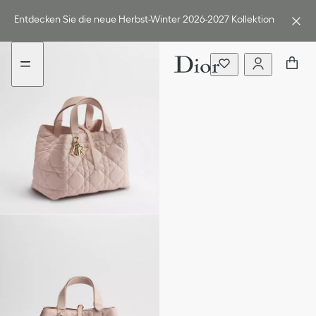
Go
Weiter
to
zum
Entdecken Sie die neue Herbst-Winter 2026-2027 Kollektion
content
Inhalt