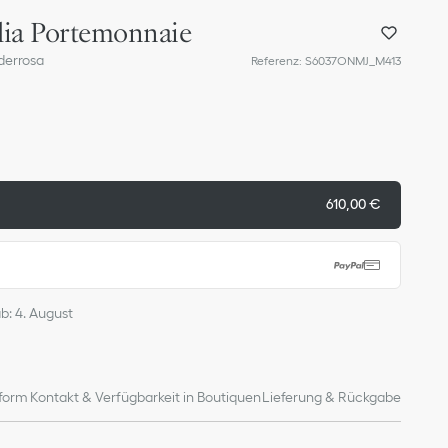
lia Portemonnaie
derrosa
Referenz
:
S6037ONMJ_M413
610,00 €
ab: 4. August
form
Kontakt & Verfügbarkeit in Boutiquen
Lieferung & Rückgabe