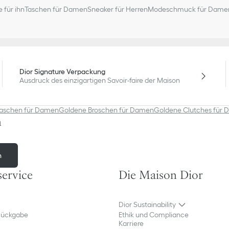
 für ihn
Taschen für Damen
Sneaker für Herren
Modeschmuck für Dame
Dior Signature Verpackung
Ausdruck des einzigartigen Savoir-faire der Maison
aschen für Damen
Goldene Broschen für Damen
Goldene Clutches für
n
n
ervice​
Die Maison Dior
Dior Sustainability
Rückgabe
Ethik und Compliance
Karriere