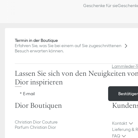
Geschenke für sie
Geschenke
Termin in der Boutique
Erfahren Sie, was Sie bei einem auf Sie zugeschnittenen
Besuch erwarten können.
Lammleder-T
Lassen Sie sich von den Neuigkeiten vo
Dior inspirieren
Bestätige
E-mail
Dior Boutiquen
Kundens
Christian Dior Couture
Kontakt
Parfum Christian Dior
Lieferung & 
FAQ