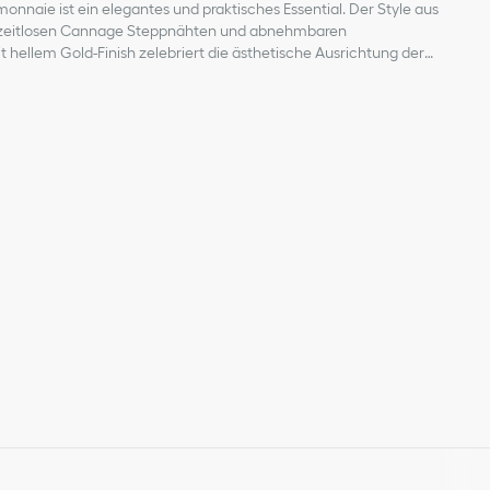
onnaie ist ein elegantes und praktisches Essential. Der Style aus
zeitlosen Cannage Steppnähten und abnehmbaren
t hellem Gold-Finish zelebriert die ästhetische Ausrichtung der
egleiter lässt sich elegant zu weiteren Lady Dior Accessoires
tmaterial: Lammleder
nd Funktionsstoff
nhänger