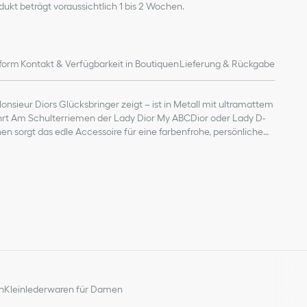
odukt beträgt voraussichtlich 1 bis 2 Wochen.
form
Kontakt & Verfügbarkeit in Boutiquen
Lieferung & Rückgabe
nsieur Diors Glücksbringer zeigt – ist in Metall mit ultramattem
ührt Am Schulterriemen der Lady Dior My ABCDior oder Lady D-
n sorgt das edle Accessoire für eine farbenfrohe, persönliche
inish in Steingrau
n
Kleinlederwaren für Damen