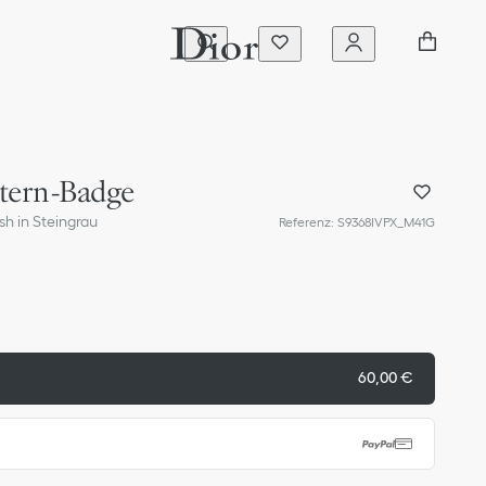
tern-Badge
sh in Steingrau
Referenz
:
S9368IVPX_M41G
60,00 €