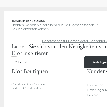
Termin in der Boutique
Erfahren Sie, was Sie bei einem auf Sie zugeschnittenen
Besuch erwarten können.
Handtaschen für Damen
Metall-Sonnenbrill
Lassen Sie sich von den Neuigkeiten vo
Dior inspirieren
Bestätige
E-mail
Dior Boutiquen
Kundens
Christian Dior Couture
Kontakt
Parfum Christian Dior
Lieferung & 
FAQ