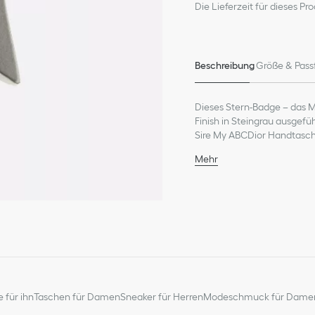
Die Lieferzeit für dieses Pr
Beschreibung
Größe & Pass
Dieses Stern-Badge – das Mo
Finish in Steingrau ausgef
Sire My ABCDior Handtasche
Note.
Mehr
Metall mit ultramattem F
Hergestellt in Italien
 für ihn
Taschen für Damen
Sneaker für Herren
Modeschmuck für Dame