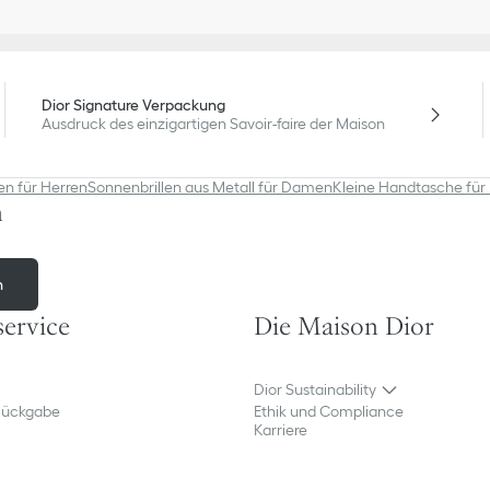
Dior Signature Verpackung
Ausdruck des einzigartigen Savoir-faire der Maison
en für Herren
Sonnenbrillen aus Metall für Damen
Kleine Handtasche fü
n
n
ervice​
Die Maison Dior
Dior Sustainability
Rückgabe
Ethik und Compliance
Karriere