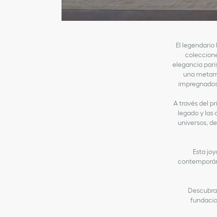
El legendario 
coleccione
elegancia pari
una metamo
impregnados 
A través del p
legado y las 
universos, des
Esta joy
contemporánea
Descubra 
fundacio