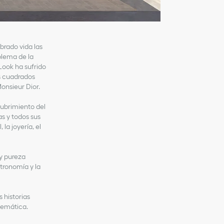
obrado vida las
blema de la
Look ha sufrido
s cuadrados
onsieur Dior.
cubrimiento del
as y todos sus
 la joyería, el
 y pureza
stronomía y la
 historias
lemática.