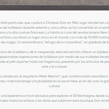
hôtel particulier que cautivó a Christian Dior en 1946, lugar donde han c
s de la Maison durante setenta y cinco años, se ha convertido en el em
sina y la alta costura francesa. La histórica cuna del revolucionario New 
rfosis y es ahora un lugar único en el mundo con más de 10 000 metro
de magia. Un extraordinario “refugio de lo maravilloso”, en palabras de M
risma de la belleza y de lo inesperado, esta reinvención ofrece un (re)des
apasionadas inspiraciones de la Maison por medio de sus múltiples facet
de el prêt-à-porter hasta las fragancias, pasando por los artículos de piel,
arte y la couture.
a creada por el arquitecto Peter Marino*, que combina estilo neoclásico
, rinde homenaje a la pluralidad en el savoir-faire, el art de vivre, la ga
cultura.
una experiencia móvil exclusiva para explorar el 30 Montaigne, desde sus
nales hasta los artistas y las obras que subliman esta boutique Dior emb