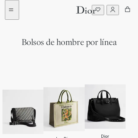
Ir
aria_goToContent
al
menú
Bolsos de hombre por línea
Dior