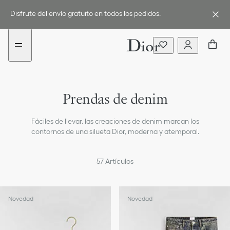
Ir
aria_goToContent
Nuevo
al
filtro
Disfrute del envío gratuito en todos los pedidos.
Descubra la colección Otoño-Invierno 2026-2027
menú
añadido
Abrigos
Prendas de denim
Chaquetas
Fáciles de llevar, las creaciones de denim marcan los
Jerséis y cárdigan
contornos de una silueta Dior, moderna y atemporal.
Camisas
57
Artículos
Tops y camisetas
Vestidos
Novedad
Novedad
Faldas