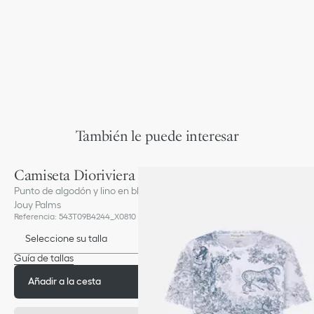
También le puede interesar
Camiseta Dioriviera
Punto de algodón y lino en blanco y avellana con motivo Toile de
Jouy Palms
Referencia
:
543T09B4244_X0810
Seleccione su talla
Guía de tallas
Añadir a la cesta
1 200,00 €