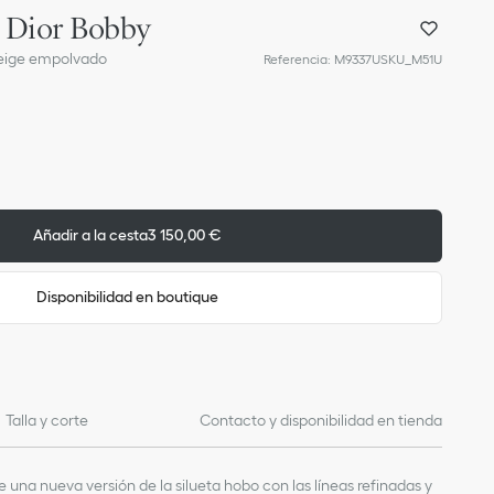
 Dior Bobby
beige empolvado
Referencia
:
M9337USKU_M51U
Añadir a la cesta
3 150,00 €
Disponibilidad en boutique
Talla y corte
Contacto y disponibilidad en tienda
e una nueva versión de la silueta hobo con las líneas refinadas y