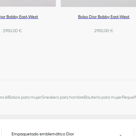
Dior Bobby East-West
Bolso Dior Bobby East-West
2950,00 €
2950,00 €
ra él
Bolsos para mujer
Sneakers para hombre
Bisutería para mujer
Pequeñ
Empaquetado emblemático Dior