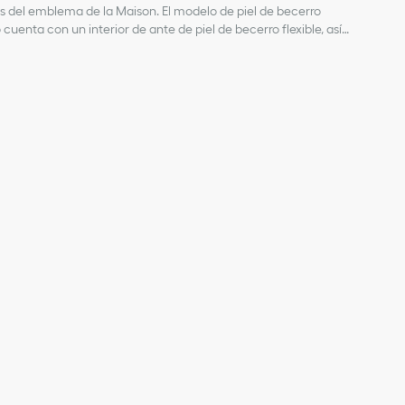
s del emblema de la Maison. El modelo de piel de becerro
enta con un interior de ante de piel de becerro flexible, así
do. La bandolera extraíble y ajustable incluye unas elegantes
este bolso Dior Bobby de tamaño mediano colgado del hombro,
piel de becerro
piel de becerro
billa CD decorativa
ble y extraíble
da