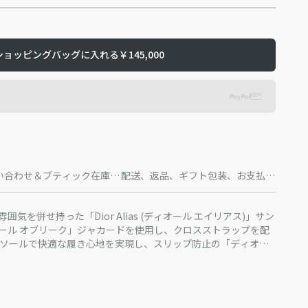
ショッピングバッグに入れる
￥145,000
い合わせ＆ブティック在庫状
配送、返品、ギフト包装、お支払方
況
法
気を併せ持った「Dior Alias (ディオール エイリアス)」サン
ール オブリーク」ジャカードを使用し、クロスストラップを配
バーソールで快適な履き心地を実現し、スリップ防止の「ディオー
アクセントをプラスしています。今シーズンのカジュアルルック
す。
クニカル ファブリック
のインソール
トソールにスリップ防止の「ディオール オブリーク」ラバー