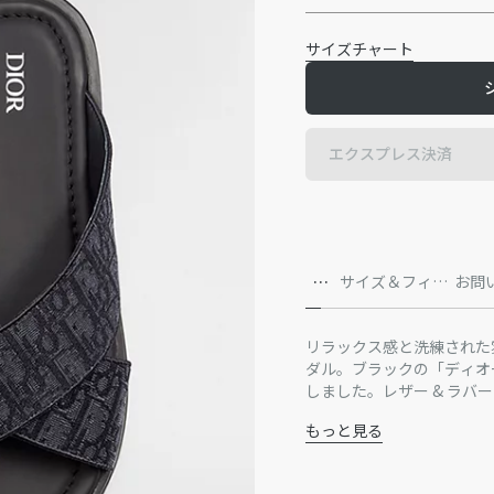
サイズチャート
エクスプレス決済
詳
サイズ＆フィッ
お問
細
ト
リラックス感と洗練された雰囲
ダル。ブラックの「ディオ
しました。レザー & ラ
ル オブリーク」ラバーで
もっと見る
に幅広くマッチする一足で
主な素材：コットン、テ
ブラック カーフスキン
ブラック ラバー アウ