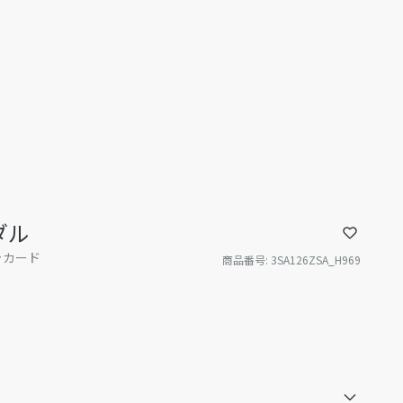
ンダル
ャカード
商品番号
:
3SA126ZSA_H969