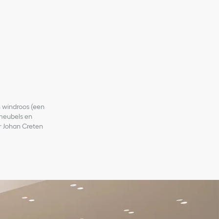
n windroos (een
 meubels en
 Johan Creten