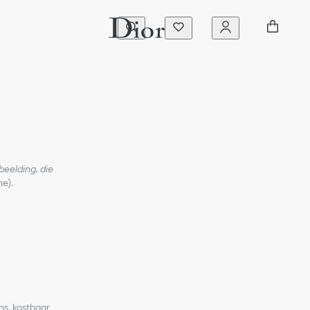
eelding, die
ne).
ns, kostbaar