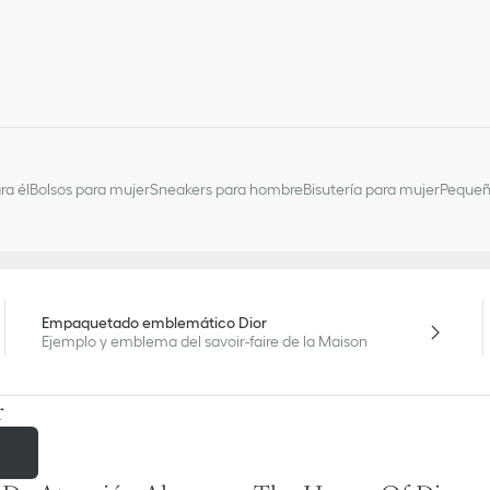
ra él
Bolsos para mujer
Sneakers para hombre
Bisutería para mujer
Pequeñ
Empaquetado emblemático Dior
Ejemplo y emblema del savoir-faire de la Maison
r
r