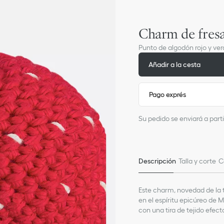
Charm de fresa
Punto de algodón rojo y ver
Añadir a la cesta
Pago exprés
Su pedido se enviará a parti
Descripción
Talla y corte
C
Este charm, novedad de la 
en el espíritu epicúreo de 
con una tira de tejido efec
dorado y aportará un toque o