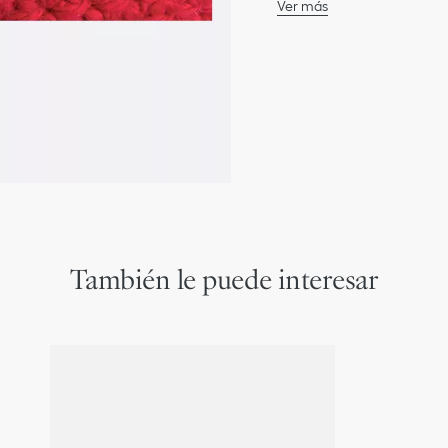
Ver más
Remache de metal dorad
Correa de efecto piel v
Composición principal: 
* Esta prenda está conf
Composición secundaria:
Composición del relleno:
Advertencia: retire toda
con el peluche antes de 
También le puede interesar