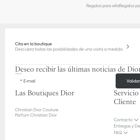
Regalos para ella
Regalos pa
Cita en la boutique
Descubra todas las posibilidades de una visita a medida
Deseo recibir las últimas noticias de Dio
Valida
E-mail
Las Boutiques Dior
Servicio
Cliente
Christian Dior Couture
Parfum Christian Dior
Contacto
Entregas y D
FAQ