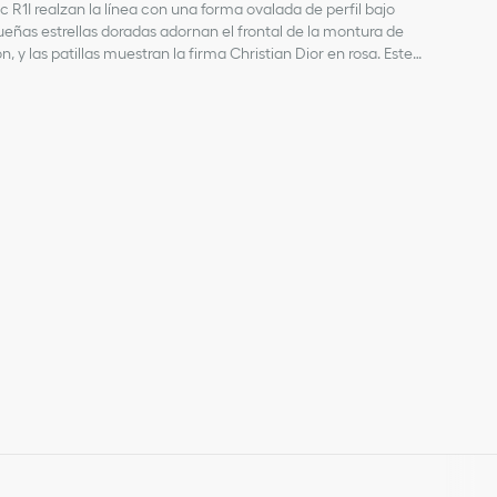
ic R1I realzan la línea con una forma ovalada de perfil bajo
as estrellas doradas adornan el frontal de la montura de
 y las patillas muestran la firma Christian Dior en rosa. Este
rosas les dará un toque elegante a todos sus looks.
 efecto carey marrón
a lente izquierda
 en las patillas
da en el interior de la patilla derecha
UVB
lentes graduadas