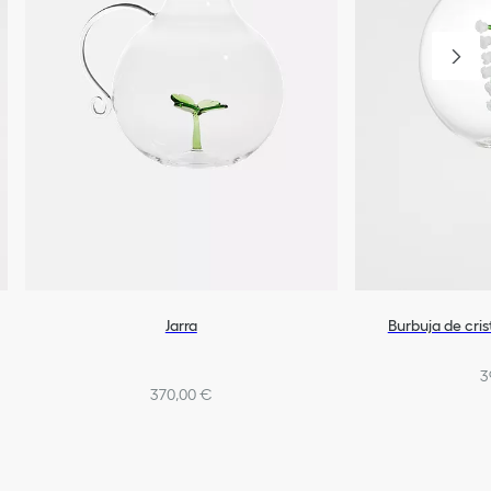
Jarra
Burbuja de cris
3
370,00 €