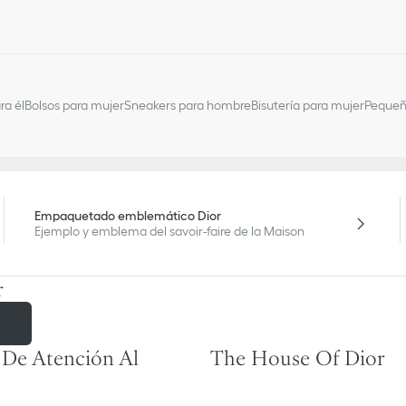
ra él
Bolsos para mujer
Sneakers para hombre
Bisutería para mujer
Pequeñ
Empaquetado emblemático Dior
Ejemplo y emblema del savoir-faire de la Maison
r
r
 De Atención Al
The House Of Dior