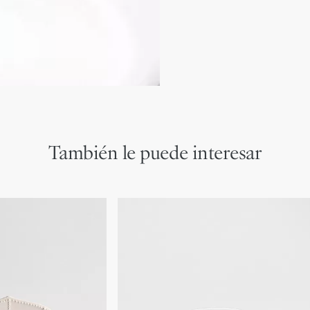
Fabricado en Italia
* Cada pieza es única y, por
Le recordamos que las imág
muestran únicamente a títul
diseño de ciertos artículos
respecto a las imágenes mo
logotipo de Dior y/o a la u
También le puede interesar