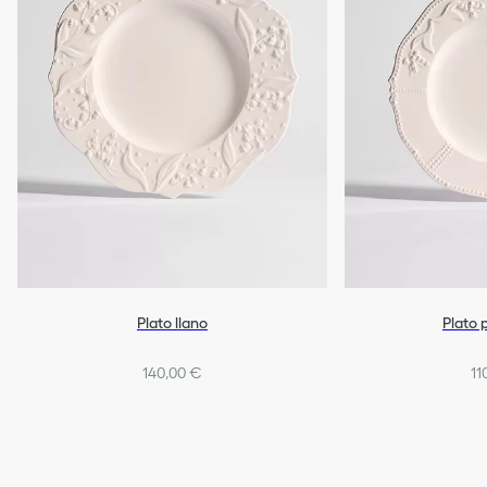
Plato llano
Plato 
140,00 €
11