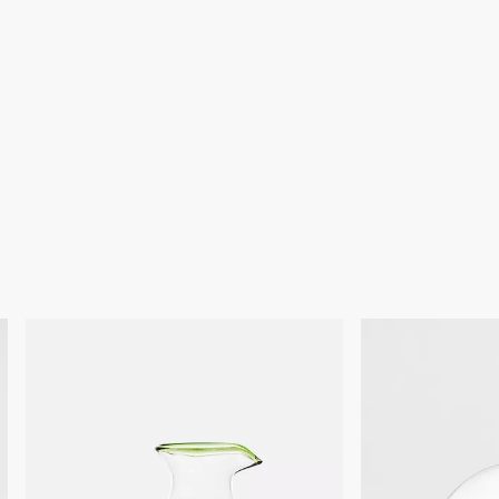
 tanto, los colores pueden variar ligeramente.
enes de los productos que aparecen en nuestro sitio web se
o ilustrativo. Debido a modificaciones o actualizaciones del
 para el hogar, algunas referencias pueden variar ligeramente con
stradas, especialmente en lo que respecta al formato del
bicación de las marcas en el producto.