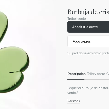
Burbuja de cri
Trébol verde
Añadir a la cesta
Pago exprés
Su pedido se enviará a parti
Descripción
Talla y corte
C
Pequeña burbuja de cristal 
verde.*
Ver más
100 % vidrio