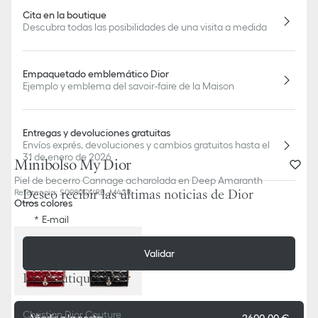
Cita en la boutique
Descubra todas las posibilidades de una visita a medida
Empaquetado emblemático Dior
Ejemplo y emblema del savoir-faire de la Maison
Entregas y devoluciones gratuitas
Envíos exprés, devoluciones y cambios gratuitos hasta el
31 de enero de 2026
Minibolso My Dior
Piel de becerro Cannage acharolada en Deep Amaranth
Deseo recibir las últimas noticias de Dior
Referencia
:
S0980OVRB_M42R
Otros colores
E-mail
Validar
Las Boutiques Dior
Christian Dior Couture
Añadir a la cesta
2600,00 €