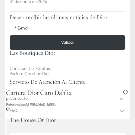
31 de enero de 2026
Deseo recibir las últimas noticias de Dior
E-mail
Validar
Las Boutiques Dior
Christian Dior Couture
Parfum Christian Dior
Servicio De Atención Al Cliente
Cartera Dior Caro Dahlia
Contacto
Piel de becerro Cannage flexible beige empolvado
Entregas y Devoluciones
Referencia
:
S5173UWHC_M51U
Otros colores
FAQ
The House Of Dior