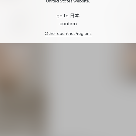
United States website.
の
go to 日本
confirm
Other countries/regions
ハンド＆ボ
¥ 10