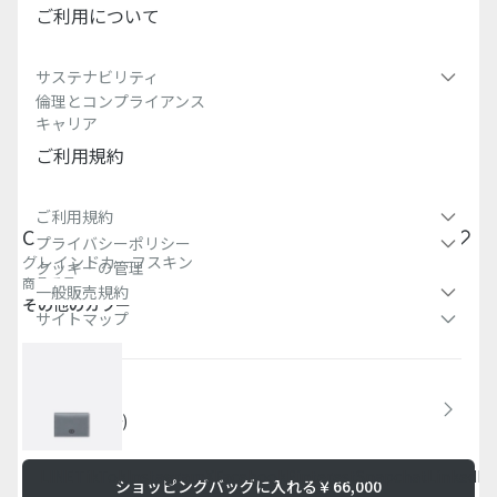
ご利用について
サステナビリティ
倫理とコンプライアンス
キャリア
ご利用規約
ご利用規約
CD Icon ビジネスカードホルダー (名刺入れ)
プライバシーポリシー
グレインドカーフスキン
クッキーの管理
商品番号
:
2ESCH178CDI_H00N
一般販売規約
その他のカラー
サイトマップ
国 / 地域
日本 (日本語)
LINE
TikTok
Instagram
X
Facebook
Pinterest
Snapchat
LinkedIn
ショッピングバッグに入れる
￥66,000