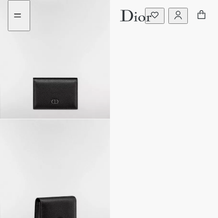
aria_goToMenu
1