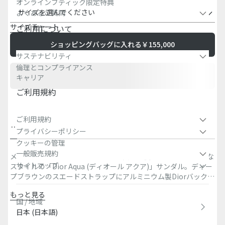
オンラインブティック限定特典
サイズを選んでください
よくあるご質問
サイズチャート
ご利用について
ショッピングバッグに入れる
￥155,000
サステナビリティ
倫理とコンプライアンス
キャリア
ご利用規約
ご利用規約
詳
サイズ＆フ
お問い合わせ＆ブティ
配送、返品、ギフト包
プライバシーポリシー
細
ィット
ック在庫状況
装、お支払方法
クッキーの管理
一般販売規約
メゾンのクチュールデザインの構成要素が反映された、モダンな
サイトマップ
スタイルの「Dior Aqua (ディオール アクア)」サンダル。ディー
プブラウンのスエードストラップにアルミニウム製Diorバックル
をあしらいました。同系色の快適なノッチソールで仕上げたサン
もっと見る
ダルは、バミューダショートパンツやジーンズと相性抜群です。
国 / 地域
主な素材：スエードカーフスキン、テクニカル ファブリック
日本 (日本語)
カーフスキンのライニング
長さ調節可能なストラップ、アルミニウム製Diorバックル付