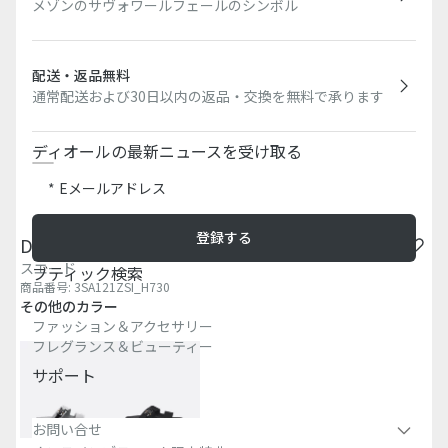
メゾンのサヴォワールフェールのシンボル
配送・返品無料
通常配送および30日以内の返品・交換を無料で承ります
ディオールの最新ニュースを受け取る
Eメールアドレス
登録する
Dior Aqua サンダル
スエード
ブティック検索​
商品番号
:
3SA121ZSI_H730
その他のカラー
ファッション＆アクセサリー
フレグランス＆ビューティー
サポート
お問い合せ