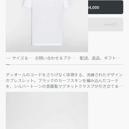
ショッピングバッグに入れる
￥64,000
エクスプレス決済
詳
サイズ＆フ
お問い合わせ＆ブティ
配送、返品、ギフト包
細
ィット
ック在庫状況
装、お支払方法
ディオールのコードをさりげなく体現する、洗練されたデザイン
のブレスレット。ブラックのカーフスキンを編み込んだコード
を、シルバートーンの真鍮製マグネットクラスプが引き立てま
す。クラスプにはブラックのラッカーで「カナージュ」モチーフ
もっと見る
の刻印を施しました。コレクションの他の「カナージュ」アイテ
ブラック ラッカーで施した「カナージュ」モチーフの刻印
ムと組み合わせてお使いいただけます。
シルバートーンの真鍮
背面にブラック ラッカーで施したDiorシグネチャーの刻印
マグネット式クラスプ
カーフスキン70%、真鍮25%、レジン5%