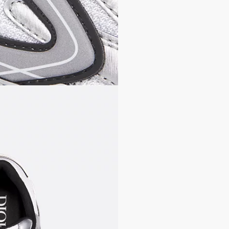
いにもマッチする一足です
サイドとヒールカウンタ
シュータンにDior B3
ロートップ
レースアップ仕様
ホワイトの超軽量スカル
CD30、B30のシグネチ
ウェルデッド構造
ダストバッグ付き
イタリア製