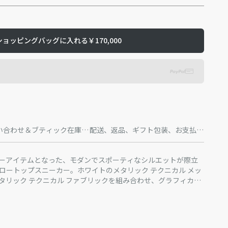
ショッピングバッグに入れる
￥170,000
い合わせ＆ブティック在庫状
配送、返品、ギフト包装、お支払方
況
法
ーアイテムとなった、モダンでスポーティなシルエットが際立
」ロートップスニーカー。ホワイトのメタリック テクニカル メッ
タリック テクニカル ファブリックを組み合わせ、グラフィカル
30シグネチャーでアクセントをプラスしました。シュータンとヒ
 B30とCD30のシグネチャーをシルバートーンであしらっていま
テクニカル メッシュ、メタリック テクニカル ファブリック、コ
 ラバーソールに、アイコニックなディテールが映えるデザイ
用し、快適な履き心地を追求しました。どんなカジュアルな装
カーフスキンのライニング