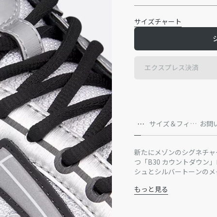
サイズチャート
エクスプレス決済
詳
サイズ＆フィッ
お問
細
ト
新たにメゾンのシグネチャ
つ「B30 カウントダウン
シュとシルバートーンのメ
なリフレクター素材のCD
もっと見る
ールカウンターにはDior
主な素材：メタリック 
す。超軽量スカルプテッド
ットン
ン。内側には伸縮素材を使
テクニカル メッシュと