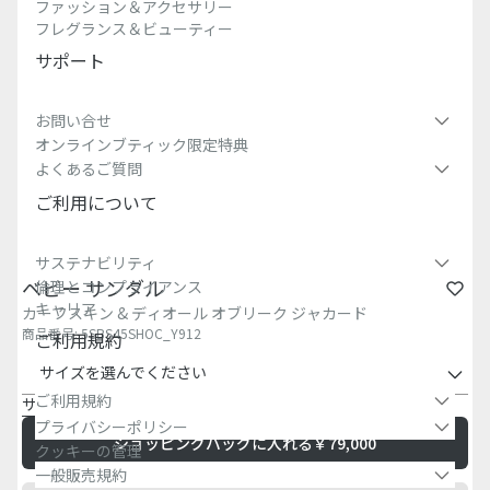
ファッション＆アクセサリー
フレグランス＆ビューティー
サポート
お問い合せ
オンラインブティック限定特典
よくあるご質問
ご利用について
サステナビリティ
ベビー サンダル
倫理とコンプライアンス
キャリア
カーフスキン & ディオール オブリーク ジャカード
商品番号
:
5SBS45SHOC_Y912
ご利用規約
サイズを選んでください
ご利用規約
サイズチャート
プライバシーポリシー
ショッピングバッグに入れる
￥79,000
クッキーの管理
一般販売規約