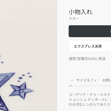
小物入れ
スター
エクスプレス決済
通常2営業日以内に発送
詳
サイズ＆フィッ
お問
細
ト
コーデリア・ドゥ・カステラーヌによ
ゥ ムッシュ ディオール
の大切なシンボルでありラ
イトの陶磁器に繊細なカラ