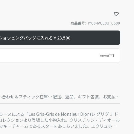
商品番号
:
HYC04VGE0U_C500
ショッピングバッグに入れる
￥23,500
い合わせ＆ブティック在庫状
配送、返品、ギフト包装、お支払方
況
法
る「Les Gris-Gris de Monsieur Dior (レ グリグリ ド
)」コレクションより登場した小物入れ。クリスチャン・ディオール
ッキーチャームであるスターをあしらいました。エクリュホワ
ーでモチーフを描き、ムッシュ ディオールの迷信への情熱とア