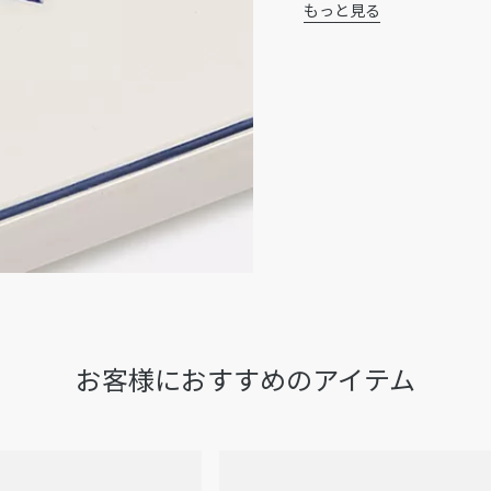
もっと見る
ート オブ リビングを讃
陶磁器100%
ックなコードが特徴。コレ
フランス製
さのあるコーディネートを
当ウェブサイトの商品画像
近のデザインの変更やアッ
が実際の商品とわずかに異
お客様におすすめのアイテム