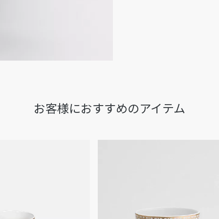
1947年2月12日に開催
会場であるサロンに置かれ
たナポレオン3世様式のゴ
リスチャン・ディオールは
に授けていたのです。
当ウェブサイトの商品画像
近のデザインの変更やアッ
が実際の商品とわずかに異
お客様におすすめのアイテム