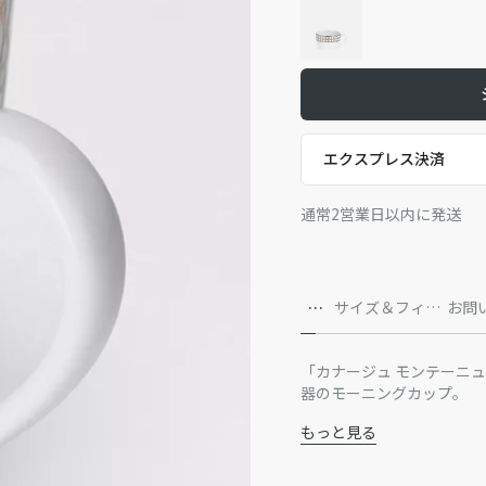
エクスプレス決済
通常2営業日以内に発送
詳
サイズ＆フィッ
お問
細
ト
「カナージュ モンテーニ
器のモーニングカップ。
もっと見る
磁器100%
フランス製