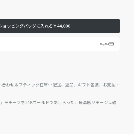
ショッピングバッグに入れる
￥44,000
い合わせ＆ブティック在庫状
配送、返品、ギフト包装、お支払方
況
法
ュ」モチーフを24Kゴールドであしらった、最高級リモージュ磁