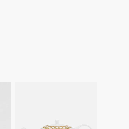
された、クリスチャン・ディオール初のコレクションショー。その
たルイ16世様式のソファの後ろに、ムッシュは、籐張りを施し
ールドのチェアを観客やジャーナリストのために並べました。ク
意識せずに、今なお受け継がれるシグネチャーのひとつをメゾン
は参考用に掲載されております。一部のホーム商品における最
プデートに伴い、Diorロゴの仕様や商品上のマーキングの配置
なる場合がございます。何卒ご了承ください。