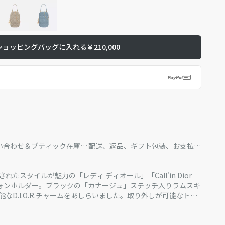
ショッピングバッグに入れる
￥210,000
い合わせ＆ブティック在庫状
配送、返品、ギフト包装、お支払方
況
法
たスタイルが魅力の「レディ ディオール」「Call'in Dior
フォンホルダー。ブラックの「カナージュ」ステッチ入りラムスキ
なD.I.O.R.チャームをあしらいました。取り外しが可能なトッ
ラップが付いているので、手持ちや斜めがけなど、お好みの持ち