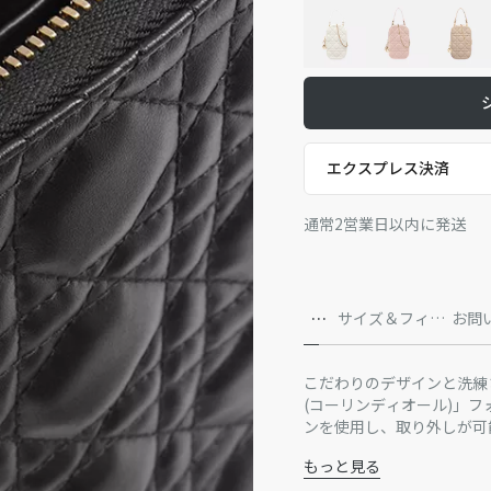
エクスプレス決済
通常2営業日以内に発送
詳
サイズ＆フィッ
お問
細
ト
こだわりのデザインと洗練され
(コーリンディオール)」
ンを使用し、取り外しが可能
プハンドルとチェーンスト
もっと見る
方にアレンジできます。
主な素材：ラムスキン