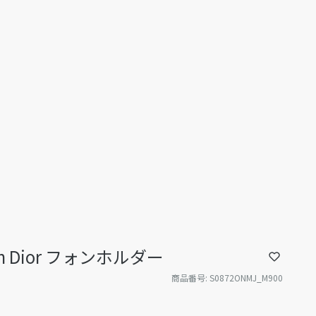
ll'in Dior フォンホルダー
商品番号
:
S0872ONMJ_M900