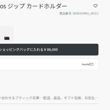
Cosmos ジップ カードホルダー
商品番号
:
S0965ONMJ_M51U
ショッピングバッグに入れる
￥86,000
い合わせ＆ブティック在庫状
配送、返品、ギフト包装、お支払方
況
法