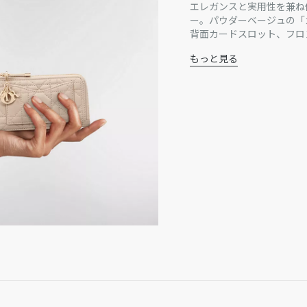
エレガンスと実用性を兼ね備
ー。パウダーベージュの「
背面カードスロット、フロ
ゴールドトーンのメタル製D
もっと見る
フィットするコンパクトな
主な素材：ラムスキン
とコーディネートしてお使
ラムスキンとテクニカル
取り外し可能なD.I.O.R
フロントスリップポケット
カードスロット x4
ジップコンパートメント 
イタリア製