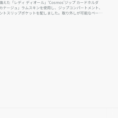
えた「レディ ディオール」‘Cosmos’ジップ カードホルダ
カナージュ」ラムスキンを使用し、ジップコンパートメント、
ントスリップポケットを配しました。取り外しが可能なペール
.I.O.R.チャームがアイコニックな表情を添えます。どこにでも
デザインが魅力。「レディ ディオール」ラインの他のアイテム
いいただける、普段使いに最適なマストアイテムです。
 ファブリックの裏地
.チャーム
 x1
x1