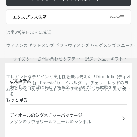
エクスプレス決済
通常2営業日以内に発送
ウィメンズ ギフト
メンズ ギフト
ウィメンズ バッグ
メンズ スニーカ
詳
サイズ＆フ
お問い合わせ＆ブティ
配送、返品、ギフト包
細
ィット
ック在庫状況
装、お支払方法
エレガントなデザインと実用性を兼ね備えた「Dior Jolie (ディオ
ご来店予約
ール ジョリー)」‘Freesia’カードホルダー。チェリーレッドのラ
お客様のご要望に合わせてお楽しみいただける体験を見
ムスキンに「カナージュ」ステッチを施し、レジンパールが映え
る
るCDシグネチャーでアクセントを添えました。どんなシーンに
もっと見る
もフィットする、5つのカードスロットを備えた洗練されたアク
主な素材：ラムスキン
セサリー。他の「ディオール ジョリー」アイテムと合わせてお
テクニカル ファブリックの裏地
使いいただけます。
ディオールのシグネチャーパッケージ
フロントにCDシグネチャーとホワイト レジンパール
メゾンのサヴォワールフェールのシンボル
カードスロット x5
イタリア製