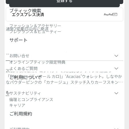
登録する
ブティック検索​
エクスプレス決済
ファッション＆アクセサリー
通常2営業日以内に発送
フレグランス＆ビューティー
サポート
詳
サイズ＆フ
お問い合わせ＆ブティ
配送、返品、ギフト包
お問い合せ
細
ィット
ック在庫状況
装、お支払方法
オンラインブティック限定特典
よくあるご質問
2025年秋の新作、コンパクトで実用的なデザインが際立つ
「Dior Caro (ディオール カロ)」‘Acacias’ウォレット。しなやか
ご利用について
なパウダーピンクの「カナージュ」ステッチ入りカーフスキンを
使用し、フロントにアンティークゴールドトーンのメタル製CD
もっと見る
サステナビリティ
シグネチャーをあしらいました。さまざまな必需品の収納に便利
主な素材：カーフスキン
倫理とコンプライアンス
な、機能性に優れたウォレットは、「ディオール カロ」ライン
カーフスキンとテクニカル ファブリックの裏地
キャリア
の他のアイテムとコーディネートしてお使いいただけます。
フロントにCDシグネチャー
ご利用規約
マチ付きジップコンパートメント x2
フロントにスリップポケット
内側にカードスロット x6