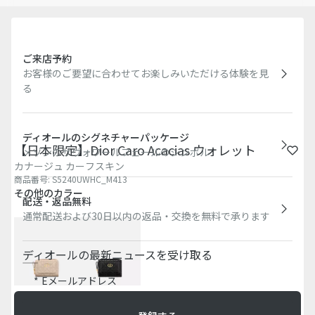
ご来店予約
お客様のご要望に合わせてお楽しみいただける体験を見
る
ディオールのシグネチャーパッケージ
【日本限定】Dior Caro Acacias ウォレット
メゾンのサヴォワールフェールのシンボル
カナージュ カーフスキン
商品番号
:
S5240UWHC_M413
その他のカラー
配送・返品無料
通常配送および30日以内の返品・交換を無料で承ります
ディオールの最新ニュースを受け取る
Eメールアドレス
ショッピングバッグに入れる
￥125,000