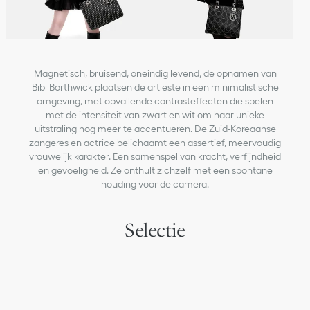
Magnetisch, bruisend, oneindig levend, de opnamen van
Bibi Borthwick plaatsen de artieste in een minimalistische
omgeving, met opvallende contrasteffecten die spelen
met de intensiteit van zwart en wit om haar unieke
uitstraling nog meer te accentueren. De Zuid-Koreaanse
zangeres en actrice belichaamt een assertief, meervoudig
vrouwelijk karakter. Een samenspel van kracht, verfijndheid
en gevoeligheid. Ze onthult zichzelf met een spontane
houding voor de camera.
Selectie