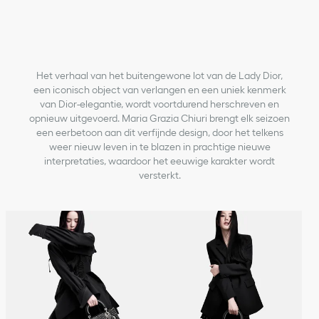
Het verhaal van het buitengewone lot van de Lady Dior,
een iconisch object van verlangen en een uniek kenmerk
van Dior-elegantie, wordt voortdurend herschreven en
opnieuw uitgevoerd. Maria Grazia Chiuri brengt elk seizoen
een eerbetoon aan dit verfijnde design, door het telkens
weer nieuw leven in te blazen in prachtige nieuwe
interpretaties, waardoor het eeuwige karakter wordt
versterkt.