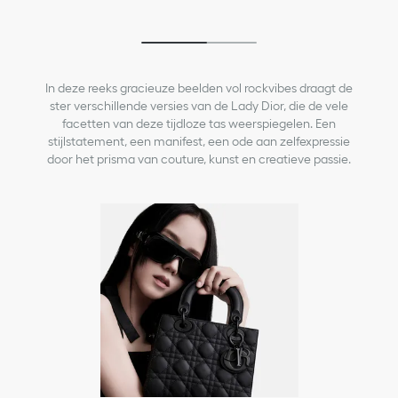
In deze reeks gracieuze beelden vol rockvibes draagt de
ster verschillende versies van de Lady Dior, die de vele
facetten van deze tijdloze tas weerspiegelen. Een
stijlstatement, een manifest, een ode aan zelfexpressie
door het prisma van couture, kunst en creatieve passie.