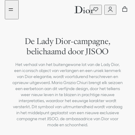
aria_goToMenu
Ga
naar
de
inhoud
De Lady Dior-campagne,
belichaamd door JISOO
Het verhaal van het buitengewone lot van de Lady Dior,
een iconisch object van verlangen en een uniek kenmerk
van Dior-elegantie, wordt voortdurend herschreven en
opnieuw uitgevoerd. Maria Grazia Chiuri brengt elk seizoen
een eerbetoon aan dit verfijnde design, door het telkens
weer nieuw leven in te blazen in prachtige nieuwe
interpretaties, waardoor het eeuwige karakter wordt
versterkt. Dit symbool van uitmuntendheid wordt vandaag
in het middelpunt geplaatst van een nieuwe exclusieve
campagne met JISOO, de ambassadrice van Dior voor
mode en schoonheid.